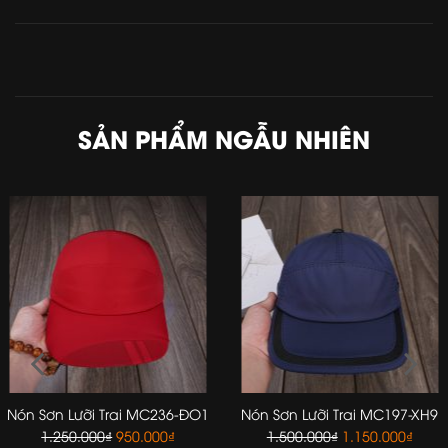
SẢN PHẨM NGẪU NHIÊN
Nón Sơn Lưỡi Trai MC236-ĐO1
Nón Sơn Lưỡi Trai MC197-XH9
Giá
Giá
Giá
Giá
1.250.000
₫
950.000
₫
1.500.000
₫
1.150.000
₫