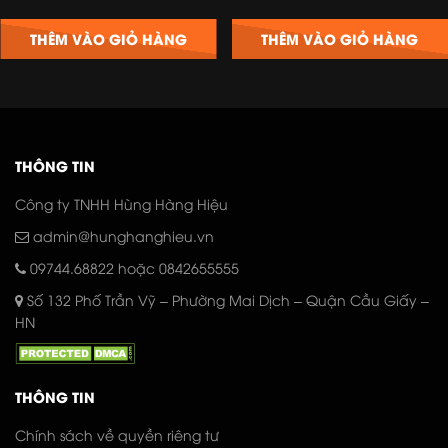
gốc
hiện
gốc
hiện
là:
tại
là:
tại
THÊM VÀO GIỎ HÀNG
THÊM VÀO GIỎ HÀNG
1.250.000₫.
là:
1.500.000₫.
là:
.
950.000₫.
1.150
THÔNG TIN
Công ty TNHH Hùng Hàng Hiệu
admin@hunghanghieu.vn
09744.68822
hoặc 0842655555
Số 132 Phố Trần Vỹ – Phường Mai Dịch – Quận Cầu Giấy –
HN
THÔNG TIN
Chính sách về quyền riêng tư