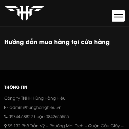
Hướng dẫn mua hàng tại cửa hàng
THÔNG TIN
Công ty TNHH Hùng Hàng Hiệu
admin@hunghanghieu.vn
09744.68822
hoặc 0842655555
Số 132 Phố Trần Vỹ – Phường Mai Dịch – Quận Cầu Giấy –