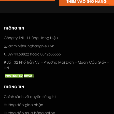
THÊM VÀO GIỎ HÀNG
00₫.
950.000₫.
1.500.000₫.
là:
1.150
THÔNG TIN
Công ty TNHH Hùng Hàng Hiệu
admin@hunghanghieu.vn
09744.68822
hoặc 0842655555
Số 132 Phố Trần Vỹ – Phường Mai Dịch – Quận Cầu Giấy –
HN
THÔNG TIN
Chính sách về quyền riêng tư
Hướng dẫn giao nhận
Hướng dẫn mua hàng online