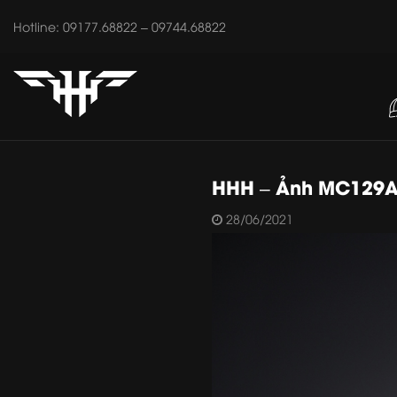
Hotline: 09177.68822 – 09744.68822
HHH – Ảnh MC129
28/06/2021