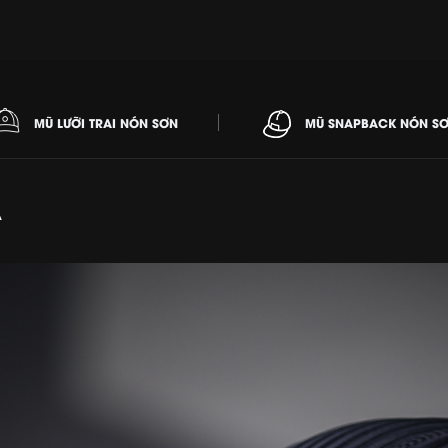
MŨ LƯỠI TRAI NÓN SƠN
MŨ SNAPBACK NÓN S
A